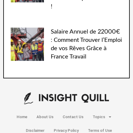
!
Salaire Annuel de 22000€
: Comment Trouver l’Emploi
de vos Rêves Grâce à
France Travail
Home
About Us
Contact Us
Topics
Disclaimer
Privacy Policy
Terms of Use