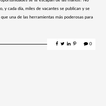
s oportunidades se te escapan de las manos? No
o, y cada día, miles de vacantes se publican y se
era que una de las herramientas más poderosas para
0