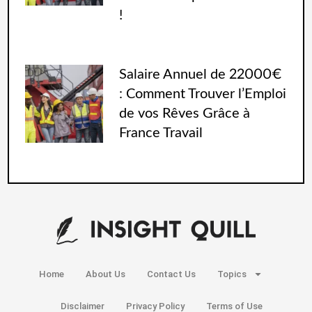
!
Salaire Annuel de 22000€
: Comment Trouver l’Emploi
de vos Rêves Grâce à
France Travail
Home
About Us
Contact Us
Topics
Disclaimer
Privacy Policy
Terms of Use