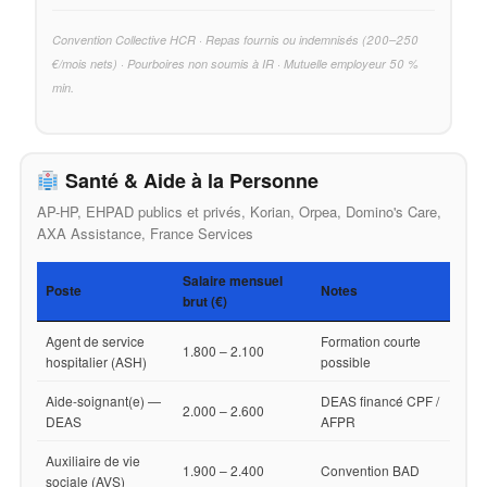
Convention Collective HCR · Repas fournis ou indemnisés (200–250
€/mois nets) · Pourboires non soumis à IR · Mutuelle employeur 50 %
min.
Santé & Aide à la Personne
AP-HP, EHPAD publics et privés, Korian, Orpea, Domino's Care,
AXA Assistance, France Services
Salaire mensuel
Poste
Notes
brut (€)
Agent de service
Formation courte
1.800 – 2.100
hospitalier (ASH)
possible
Aide-soignant(e) —
DEAS financé CPF /
2.000 – 2.600
DEAS
AFPR
Auxiliaire de vie
1.900 – 2.400
Convention BAD
sociale (AVS)