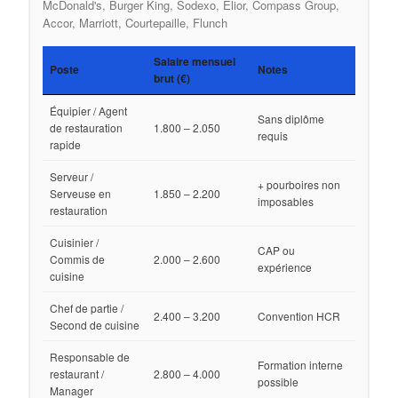
McDonald's, Burger King, Sodexo, Elior, Compass Group,
Accor, Marriott, Courtepaille, Flunch
Salaire mensuel
Poste
Notes
brut (€)
Équipier / Agent
Sans diplôme
de restauration
1.800 – 2.050
requis
rapide
Serveur /
+ pourboires non
Serveuse en
1.850 – 2.200
imposables
restauration
Cuisinier /
CAP ou
Commis de
2.000 – 2.600
expérience
cuisine
Chef de partie /
2.400 – 3.200
Convention HCR
Second de cuisine
Responsable de
Formation interne
restaurant /
2.800 – 4.000
possible
Manager