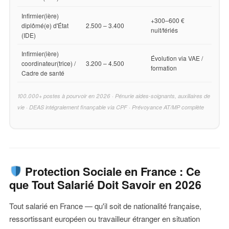
Infirmier(ière)
+300–600 €
diplômé(e) d'État
2.500 – 3.400
nuit/fériés
(IDE)
Infirmier(ière)
Évolution via VAE /
coordinateur(trice) /
3.200 – 4.500
formation
Cadre de santé
100.000+ postes à pourvoir en 2026 · Pénurie aides-soignants, auxiliaires de
vie · DEAS intégralement finançable via CPF · Prévoyance AT/MP complète
Protection Sociale en France : Ce
que Tout Salarié Doit Savoir en 2026
Tout salarié en France — qu'il soit de nationalité française,
ressortissant européen ou travailleur étranger en situation