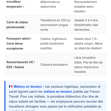
travailleur
déterminée ou
Renouvellement
temporaire »
saisonniers
possible selon
situation.
Travailleurs en CDI ou
Valable 2 à 4 ans.
Carte de séjour
reconversion longue
Simplification des
pluriannuelle
durée
démarches.
Passeport talent /
Cadres, ingénieurs,
Salaire seuil 1,5×
Carte bleue
profils hautement
salaire moyen. Mène
qualifiés
au statut de résident.
européenne
Libre circulation
Ressortissants UE /
totale. Pas de titre de
Citoyens européens
EEE / Suisse
séjour requis pour
travailler.
Métiers en tension :
Les secteurs logistique, restauration et
santé figurent parmi les
métiers en tension
publiés par France
Travail. Pour ces métiers, la procédure d'obtention d'un titre de
séjour salarié est facilitée — les employeurs peuvent recruter des
travailleurs étrangers sans passer par la vérification préalable du