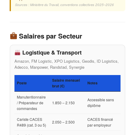
Sources : Ministère du Travail, conventions collectives 2025–2026
Salaires par Secteur
Logistique & Transport
Amazon, FM Logistic, XPO Logistics, Geodis, ID Logistics,
Adecco, Manpower, Randstad, Synergie
Salaire mensuel
Poste
Notes
brut (€)
Manutentionnaire
Accessible sans
/ Préparateur de
1.850 – 2.150
diplôme
commandes
Cariste CACES
CACES financé
2.050 – 2.500
R489 (cat. 3 ou 5)
par employeur