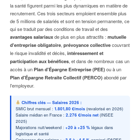
la santé figurent parmi les plus dynamiques en matière de
recrutement. Ces trois secteurs emploient ensemble plus
de 5 millions de salariés et sont en tension permanente, ce
qui se traduit par des conditions de travail et des
avantages salariaux
de plus en plus attractifs :
mutuelle
d'entreprise obligatoire
,
prévoyance collective
couvrant
le risque invalidité et décès,
intéressement et
participation aux bénéfices
, et dans de nombreux cas un
accès à un
Plan d'Épargne Entreprise (PEE)
ou à un
Plan d'Épargne Retraite Collectif (PERCO)
abondé par
l'employeur.
Chiffres clés — Salaires 2026 :
SMIC brut mensuel :
1.801,80 €/mois
(revalorisé en 2026)
Salaire médian en France :
2.276 €/mois net
(INSEE
2025)
Majorations nuit/weekend :
+20 à +25 %
légaux dans
logistique et santé
Croissance des salaires :
+3,5 à +4,5 %
nominal (DARES