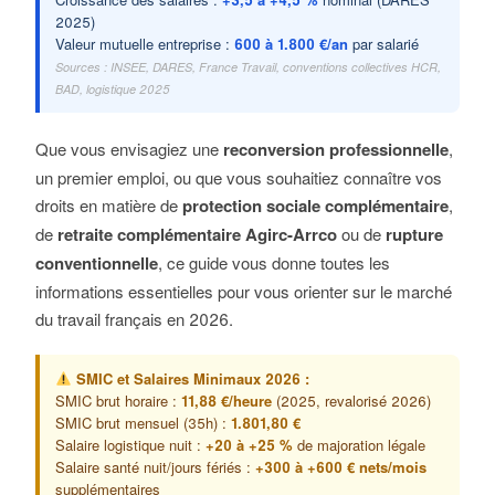
2025)
Valeur mutuelle entreprise :
600 à 1.800 €/an
par salarié
Sources : INSEE, DARES, France Travail, conventions collectives HCR,
BAD, logistique 2025
Que vous envisagiez une
reconversion professionnelle
,
un premier emploi, ou que vous souhaitiez connaître vos
droits en matière de
protection sociale complémentaire
,
de
retraite complémentaire Agirc-Arrco
ou de
rupture
conventionnelle
, ce guide vous donne toutes les
informations essentielles pour vous orienter sur le marché
du travail français en 2026.
SMIC et Salaires Minimaux 2026 :
SMIC brut horaire :
11,88 €/heure
(2025, revalorisé 2026)
SMIC brut mensuel (35h) :
1.801,80 €
Salaire logistique nuit :
+20 à +25 %
de majoration légale
Salaire santé nuit/jours fériés :
+300 à +600 € nets/mois
supplémentaires